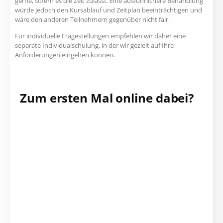
gerne, sofern es die Zeit zulässt. Eine ausführlichere Behandlung
würde jedoch den Kursablauf und Zeitplan beeinträchtigen und
wäre den anderen Teilnehmern gegenüber nicht fair.
Für individuelle Fragestellungen empfehlen wir daher eine
separate Individualschulung, in der wir gezielt auf Ihre
Anforderungen eingehen können.
Zum ersten Mal online dabei?
Vorbereitung für
Online-Kurse
Installieren Sie die aktuelle
Archicadversion! Vor Ihrem ERSTEN
Online-Kurs ist es notwendig, einen
Online Technik-Check durchzuführen.