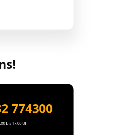
ns!
32 774300
:00 bis 17:00 Uhr