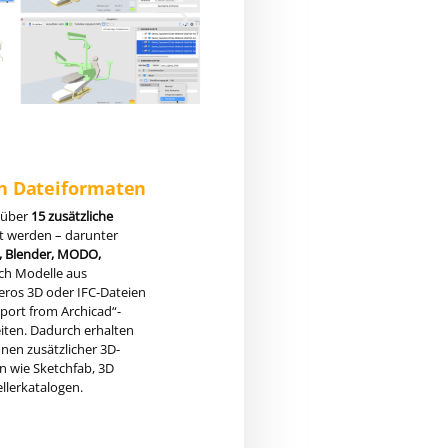
n Dateiformaten
 über
15 zusätzliche
t werden – darunter
S, Blender, MODO,
uch Modelle aus
eros 3D
oder IFC-Dateien
mport from Archicad“-
iten. Dadurch erhalten
onen zusätzlicher 3D-
n wie Sketchfab, 3D
llerkatalogen.