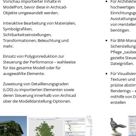
Vorschau importierter Inhalte in
Für Architekt
ModelPort, bevor diese in Archicad-
hochwertiges 
Objekte umgewandelt werden.
Einrichtungsg
Ausstattungs
Interaktive Bearbeitung von Materialien,
von Hersteller
Symbolgrafiken,
benötigen.
Sichtbarkeitseinstellungen,
Transformationen, Beleuchtung und
Für BIM-Manag
mehr.
Sicherstellun
Pflege „sauber
Einsatz von Polygonreduktion zur
gezielte Steu
Steuerung der Performance – wahlweise
Dateigrößen.
für das gesamte Modell oder für
ausgewählte Elemente.
Für Visualisie
Texturen und 
Zuweisung von Detaillierungsgraden
präzise abst
(LOD) zu importierten Elementen sowie
Renderings – 
deren Steuerung innerhalb von Archicad
mithilfe von 
über die Modelldarstellung-Optionen.
erstellen