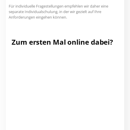
Für individuelle Fragestellungen empfehlen wir daher eine
separate Individualschulung, in der wir gezielt auf Ihre
Anforderungen eingehen können.
Zum ersten Mal online dabei?
Vorbereitung für
Online-Kurse
Installieren Sie die aktuelle
Archicadversion! Vor Ihrem ERSTEN
Online-Kurs ist es notwendig, einen
Online Technik-Check durchzuführen.
Genauere Informationen und die
Anmeldung finden Sie hier: