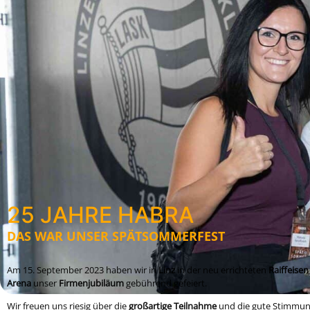
25 JAHRE HABRA
DAS WAR UNSER SPÄTSOMMERFEST
Am 15. September 2023 haben wir
in
Linz
in der neu errichteten
Raiffeisen
Arena
unser
Firmenjubiläum
gebührend gefeiert.
Wir freuen uns riesig über die
großartige Teilnahme
und die gute Stimmu